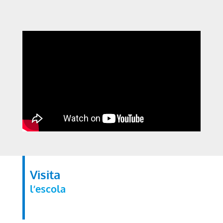
Visita
l’escola