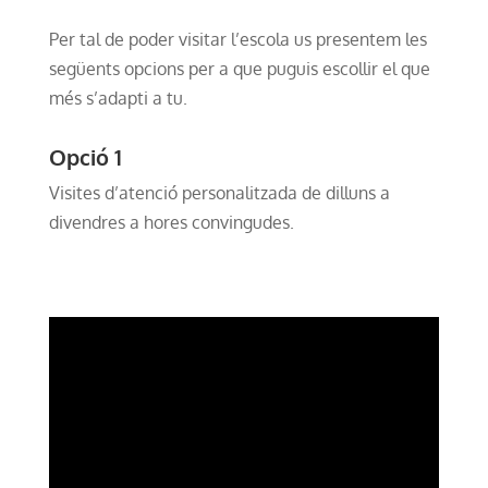
Per tal de poder visitar l’escola us presentem les
següents opcions per a que puguis escollir el que
més s’adapti a tu.
Opció 1
Visites d’atenció personalitzada de dilluns a
divendres a hores convingudes.