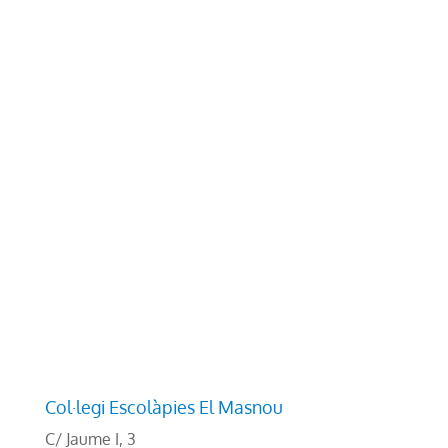
Col·legi Escolàpies El Masnou
C/ Jaume I, 3