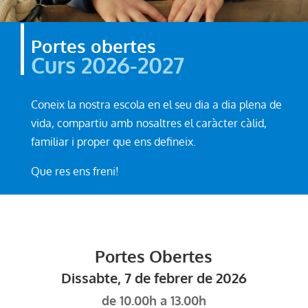
Portes obertes
Curs 2026-2027
Coneix la nostra escola en el seu dia a dia plena de
vida, compartiu amb nosaltres el caràcter càlid,
familiar i proper que ens defineix.
Que res ens freni!
Portes Obertes
Dissabte, 7 de febrer de 2026
de 10.00h a 13.00h