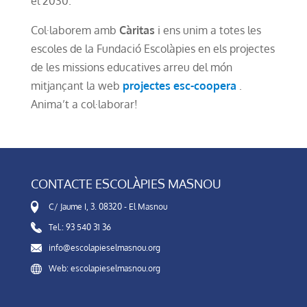
el 2030.
Col·laborem amb
Càritas
i ens unim a totes les
escoles de la Fundació Escolàpies en els projectes
de les missions educatives arreu del món
mitjançant la web
projectes esc-coopera
.
Anima’t a col·laborar!
CONTACTE ESCOLÀPIES MASNOU
C/ Jaume I, 3. 08320 - El Masnou
Tel.: 93 540 31 36
info@escolapieselmasnou.org
Web: escolapieselmasnou.org