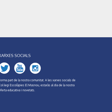
XARXES SOCIALS
orma part de la nostra comunitat. A les xarxes socials de
ol·legi Escolàpies El Masnou, estaràs al dia de la nostra
ferta educativa i novetats.