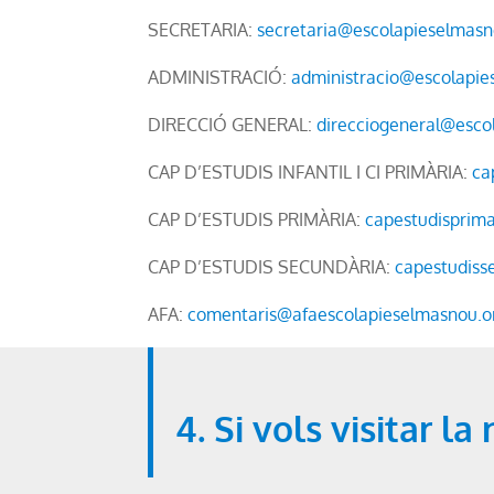
SECRETARIA:
secretaria@escolapieselmasn
ADMINISTRACIÓ:
administracio@escolapie
DIRECCIÓ GENERAL:
direcciogeneral@esco
CAP D’ESTUDIS INFANTIL I CI PRIMÀRIA:
ca
CAP D’ESTUDIS PRIMÀRIA:
capestudisprim
CAP D’ESTUDIS SECUNDÀRIA:
capestudiss
AFA:
comentaris@afaescolapieselmasnou.o
4. Si vols visitar la