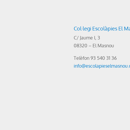
Col·legi Escolàpies El 
C/ Jaume I, 3
08320 – El Masnou
Telèfon 93 540 31 36
info@escolapieselmasnou.