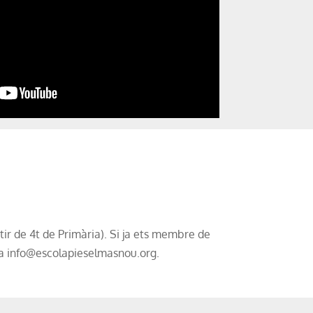
ir de 4t de Primària). Si ja ets membre de
c a info@escolapieselmasnou.org.