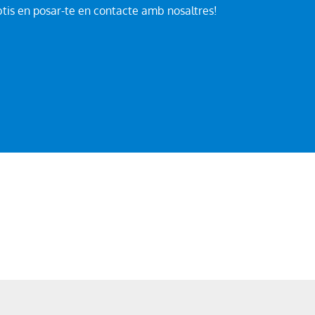
tis en posar-te en contacte amb nosaltres!