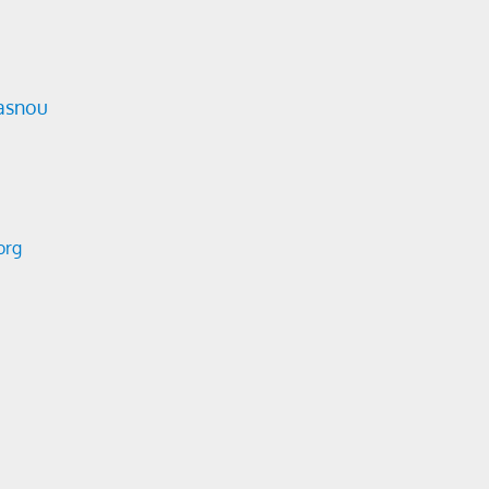
Masnou
org