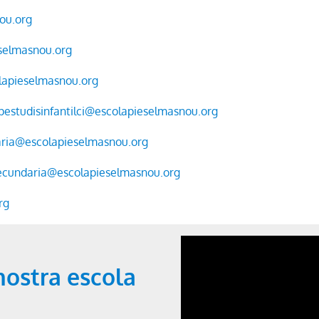
ou.org
selmasnou.org
lapieselmasnou.org
pestudisinfantilci@escolapieselmasnou.org
aria@escolapieselmasnou.org
ecundaria@escolapieselmasnou.org
rg
 nostra escola