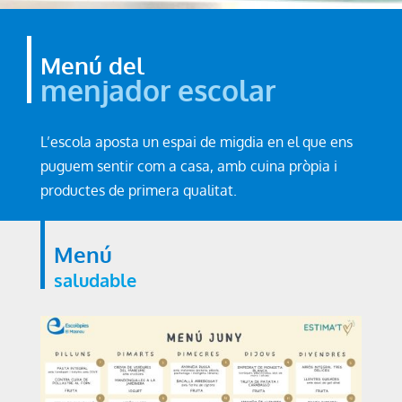
Menú del
menjador escolar
L’escola aposta un espai de migdia en el que ens
puguem sentir com a casa, amb cuina pròpia i
productes de primera qualitat.
Menú
saludable