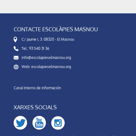
CONTACTE ESCOLÀPIES MASNOU
C/ Jaume I, 3. 08320 - El Masnou
Tel.: 93 540 31 36
info@escolapieselmasnou.org
Web: escolapieselmasnou.org
Canal Interno de Información
XARXES SOCIALS