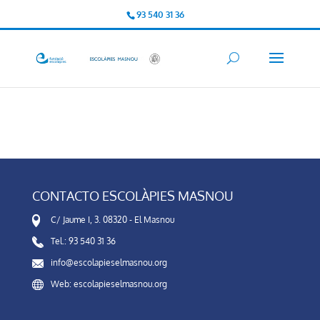
93 540 31 36
CONTACTO ESCOLÀPIES MASNOU
C/ Jaume I, 3. 08320 - El Masnou
Tel.: 93 540 31 36
info@escolapieselmasnou.org
Web: escolapieselmasnou.org